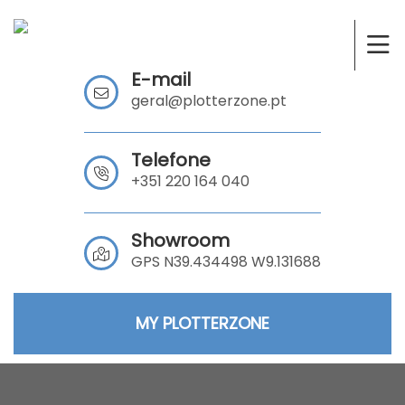
E-mail
geral@plotterzone.pt
Telefone
+351 220 164 040
Showroom
GPS N39.434498 W9.131688
MY PLOTTERZONE