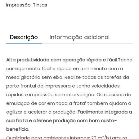
×
Impressão
,
Tintas
Qual é a máquina ideal para o seu
negócio?
Evite erros na escolha. Fale com um especialista
Descrição
Informação adicional
para conhecer os descontos em vigor e encontrar
a solução exata para as suas necessidades.
Alta produtividade com operação rápida e fácil
Tenha
carregamento fácil e rápido em um minuto com a
mesa giratória sem eixo. Realize todas as tarefas da
parte frontal da impressora e tenha velocidades
rápidas e impressão sem intervenção. Os recursos de
emulação de cor em toda a frota¹ também ajudam a
agilizar e acelerar a produção.
Facilmente integrada a
sua frota e oferece produção com bom custo-
QUERO SER CONTACTADO!
benefício.
Qualidade para ambientes internos: 23 m²/h Largura