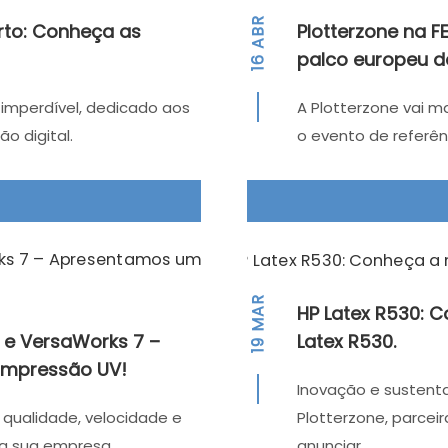
ABR
orto: Conheça as
Plotterzone na F
palco europeu d
16
imperdível, dedicado aos
A Plotterzone vai m
ão digital.
o evento de referên
QUERO SER CONTACTADO!
MAR
HP Latex R530: 
e VersaWorks 7 –
Latex R530.
19
impressão UV!
Inovação e sustent
qualidade, velocidade e
Plotterzone, parceir
 da sua empresa….
anunciar…