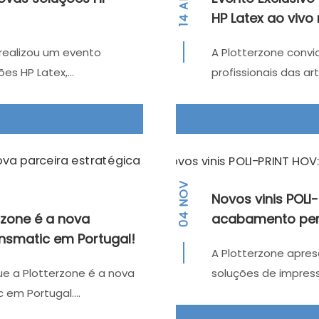
HP Latex ao viv
14
 realizou um evento
A Plotterzone conv
ões HP Latex,…
profissionais das ar
NOV
Novos vinis POLI
rzone é a nova
acabamento per
04
ansmatic em Portugal!
A Plotterzone apres
e a Plotterzone é a nova
soluções de impress
c em Portugal….