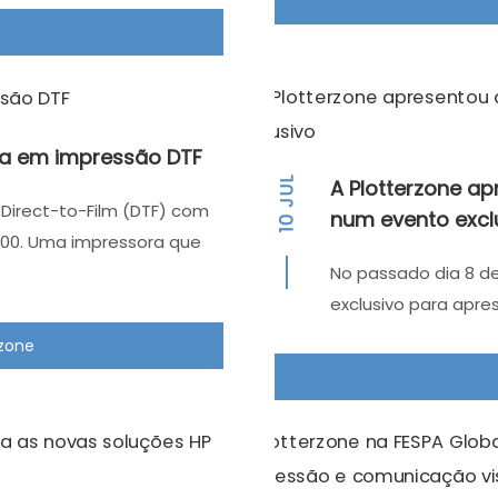
ia em impressão DTF
JUL
A Plotterzone ap
Direct-to-Film (DTF) com
num evento excl
10
00. Uma impressora que
No passado dia 8 de
exclusivo para apre
rzone
Qual é a máquina ideal para o seu
negócio?
Evite erros na escolha. Fale com um especialista para
conhecer os descontos em vigor e encontrar a solução
exata para as suas necessidades.