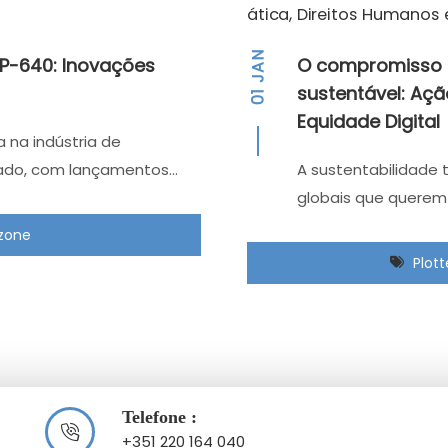
JAN
XP-640: Inovações
O compromisso 
sustentável: Açã
01
Equidade Digital
 na indústria de
gado, com lançamentos…
A sustentabilidade 
globais que querem
rzone
Plot
Telefone :
+351 220 164 040