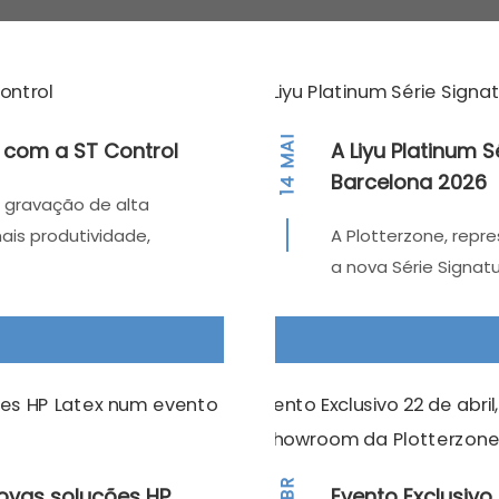
MAI
 com a ST Control
A Liyu Platinum S
Barcelona 2026
14
e gravação de alta
is produtividade,
A Plotterzone, repre
a nova Série Signat
ABR
novas soluções HP
Evento Exclusivo