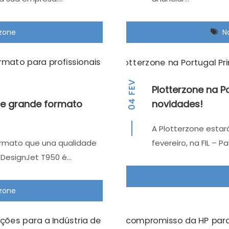
rzone
N
FEV
Plotterzone na P
de grande formato
novidades!
04
A Plotterzone estará
ormato que una qualidade
fevereiro, na FIL – Pa
P DesignJet T950 é…
rzone