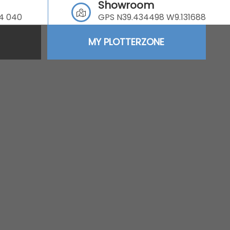
Showroom
64 040
GPS N39.434498 W9.131688
MY PLOTTERZONE