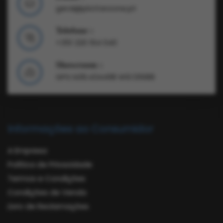
geral@plotterzone.pt
Telefone :
+351 220 164 040
Showroom :
GPS N39.434498 W9.131688
Informações ao Consumidor
A Empresa
Política de Privacidade
Termos e Condições
Condições de Venda
Livro de Reclamações