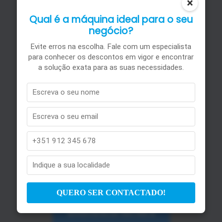
O
×
Qual é a máquina ideal para o seu
negócio?
Na PLOTTERZONE,
sabemos que a saúde
Evite erros na escolha. Fale com um especialista
para conhecer os descontos em vigor e encontrar
do seu equipamento é
a solução exata para as suas necessidades.
muito importante para
si, por esse motivo
oferecemos um serviço
de manutenção para
cuidar da sua
impressora de acordo
com as suas
necessidades.
QUERO SER CONTACTADO!
ASSISTÊNCIA TÉCNICA