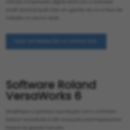
Otimize a impressão digital têxtil com o software
Inedit NeoStampa9, líder em gestão de cor e fluxo de
trabalho no sector têxtil.
MAIS INFORMAÇÕES & CONTACTOS!
Software Roland
VersaWorks 6
Simplifique e optimize a produção com o software
Roland VersaWorks 6, RIP avançado para impressoras
Roland de grande formato.