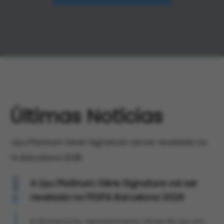
Últimas Notícias
MAI
A Liyu Platinum Série Signature vai ser
revelada na FESPA Barcelona 2026
14
A Plotterzone, representante oficial da Liyu em