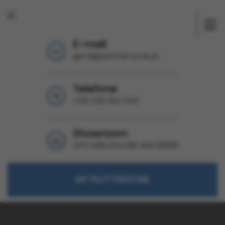
E-mail
geral@plotterzone.pt
Telefone
+351 220 164 040
Showroom
GPS N39.434498 W9.131688
MY PLOTTERZONE