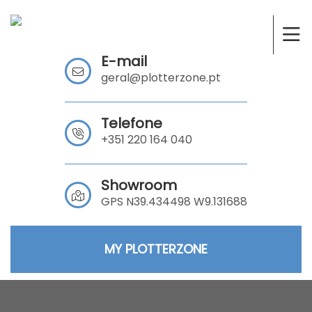
E-mail
geral@plotterzone.pt
Telefone
+351 220 164 040
Showroom
GPS N39.434498 W9.131688
MY PLOTTERZONE