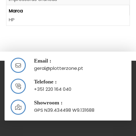
Marca
HP
Email :
geral@plotterzone.pt
Telefone :
+351 220 164 040
Showroom :
GPS N39.434498 W9.131688