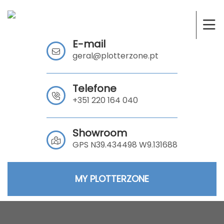
E-mail
geral@plotterzone.pt
Telefone
+351 220 164 040
Showroom
GPS N39.434498 W9.131688
MY PLOTTERZONE