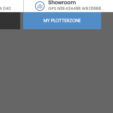
Showroom
64 040
GPS N39.434498 W9.131688
MY PLOTTERZONE