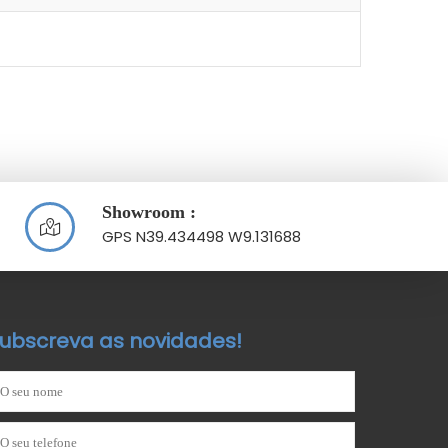
Showroom :
GPS N39.434498 W9.131688
ubscreva as novidades!