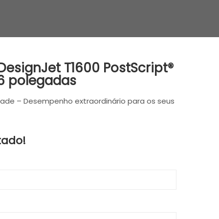
DesignJet T1600 PostScript®
36 polegadas
dade – Desempenho extraordinário para os seus
tado!