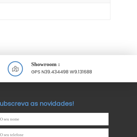
Showroom :
GPS N39.434498 W9.131688
ubscreva as novidades!