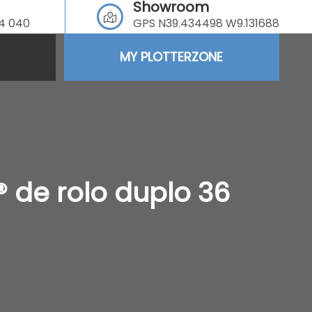
Showroom
64 040
GPS N39.434498 W9.131688
MY PLOTTERZONE
® de rolo duplo 36