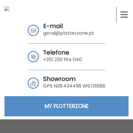
E-mail
geral@plotterzone.pt
Telefone
+351 220 164 040
Showroom
GPS N39.434498 W9.131688
MY PLOTTERZONE