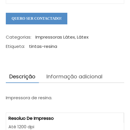
Categorias:
Impressoras Látex
,
Látex
Etiqueta:
tintas-resina
Descrição
Informação adicional
Qual é a máquina ideal para o seu
negócio?
Evite erros na escolha. Fale com um especialista
Impressora de resina.
para conhecer os descontos em vigor e encontrar
a solução exata para as suas necessidades.
Resoluo De Impresso
Até 1200 dpi