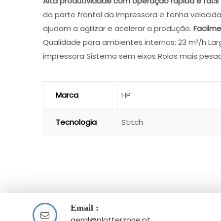
Alta produtividade com operação rápida e fácil
da parte frontal da impressora e tenha veloci
ajudam a agilizar e acelerar a produção.
Facilm
Qualidade para ambientes internos: 23 m²/h Largu
impressora Sistema sem eixos Rolos mais pesado
Marca
HP
Tecnologia
Stitch
Email :
geral@plotterzone.pt