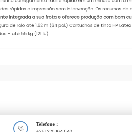
Tenha carregamento fácil e rápido em um minuto com a mesa
dades rápidas e impressão sem intervenção. Os recursos d
ente integrada a sua frota e oferece produção com bom cu
ra de rolo até 1,62 m (64 pol.) Cartuchos de tinta HP Latex 8
s – até 55 kg (121 lb)
Telefone :
+351 220 164 040