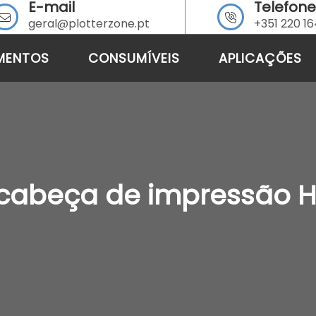
E-mail
Telefone
geral@plotterzone.pt
+351 220 1
MENTOS
CONSUMÍVEIS
APLICAÇÕES
 cabeça de impressão HP