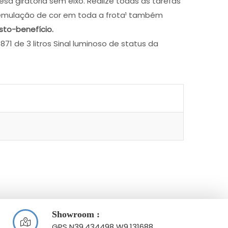
 giratória sem eixo. Realize todas as tarefas
e emulação de cor em toda a frota¹ também
sto-benefício.
71 de 3 litros Sinal luminoso de status da
Showroom :
GPS N39.434498 W9.131688