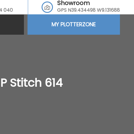
Showroom
64 040
GPS N39.434498 W9.131688
MY PLOTTERZONE
 Stitch 614