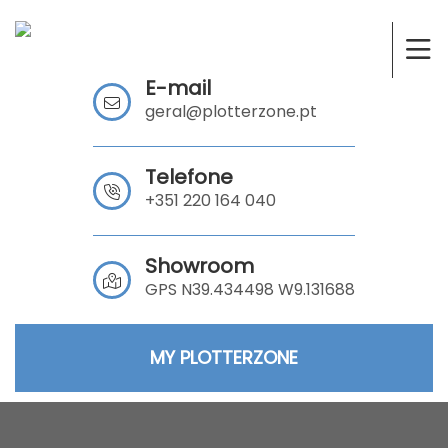
E-mail
geral@plotterzone.pt
Telefone
+351 220 164 040
Showroom
GPS N39.434498 W9.131688
MY PLOTTERZONE