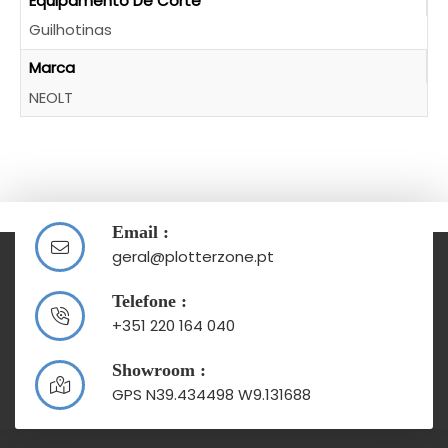
Equipamento De Corte
Guilhotinas
Marca
NEOLT
Email :
geral@plotterzone.pt
Telefone :
+351 220 164 040
Showroom :
GPS N39.434498 W9.131688