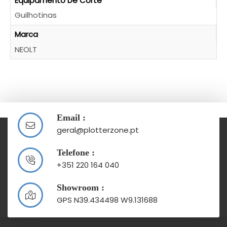
Equipamento De Corte
Guilhotinas
Marca
NEOLT
Email :
geral@plotterzone.pt
Telefone :
+351 220 164 040
Showroom :
GPS N39.434498 W9.131688