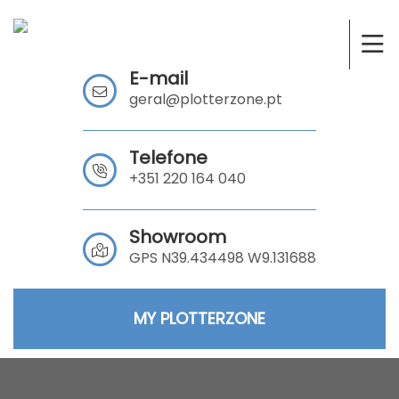
E-mail
geral@plotterzone.pt
Telefone
+351 220 164 040
Showroom
GPS N39.434498 W9.131688
MY PLOTTERZONE