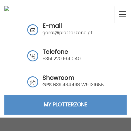
E-mail
geral@plotterzone.pt
Telefone
+351 220 164 040
Showroom
GPS N39.434498 W9.131688
MY PLOTTERZONE