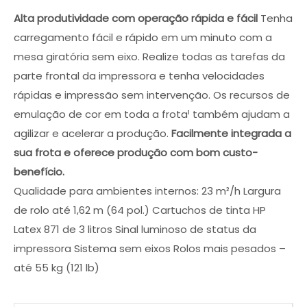
Evite erros na escolha. Fale com um especialista
Alta produtividade com operação rápida e fácil
Tenha
para conhecer os descontos em vigor e encontrar
carregamento fácil e rápido em um minuto com a
a solução exata para as suas necessidades.
mesa giratória sem eixo. Realize todas as tarefas da
parte frontal da impressora e tenha velocidades
rápidas e impressão sem intervenção. Os recursos de
emulação de cor em toda a frota¹ também ajudam a
agilizar e acelerar a produção.
Facilmente integrada a
sua frota e oferece produção com bom custo-
benefício.
Qualidade para ambientes internos: 23 m²/h Largura
de rolo até 1,62 m (64 pol.) Cartuchos de tinta HP
QUERO SER CONTACTADO!
Latex 871 de 3 litros Sinal luminoso de status da
impressora Sistema sem eixos Rolos mais pesados –
até 55 kg (121 lb)