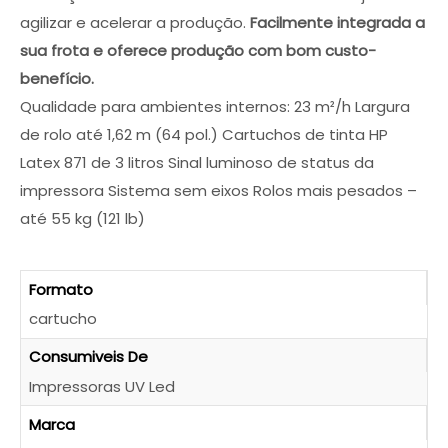
Evite erros na escolha. Fale com um especialista
agilizar e acelerar a produção.
Facilmente integrada a
para conhecer os descontos em vigor e encontrar
a solução exata para as suas necessidades.
sua frota e oferece produção com bom custo-
benefício.
Qualidade para ambientes internos: 23 m²/h Largura
de rolo até 1,62 m (64 pol.) Cartuchos de tinta HP
Latex 871 de 3 litros Sinal luminoso de status da
impressora Sistema sem eixos Rolos mais pesados –
até 55 kg (121 lb)
Formato
QUERO SER CONTACTADO!
cartucho
Consumiveis De
Impressoras UV Led
Marca