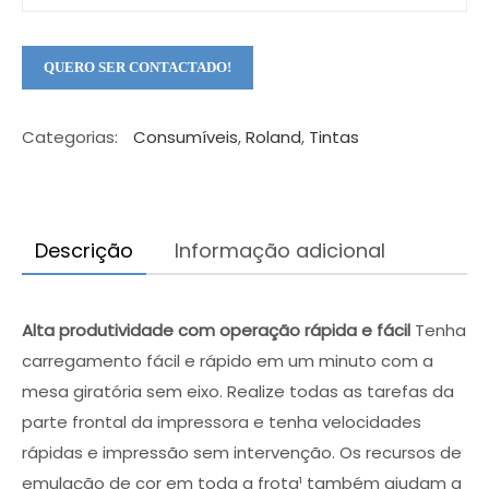
Categorias:
Consumíveis
,
Roland
,
Tintas
Descrição
Informação adicional
Alta produtividade com operação rápida e fácil
Tenha
carregamento fácil e rápido em um minuto com a
mesa giratória sem eixo. Realize todas as tarefas da
×
parte frontal da impressora e tenha velocidades
Qual é a máquina ideal para o seu
rápidas e impressão sem intervenção. Os recursos de
negócio?
emulação de cor em toda a frota¹ também ajudam a