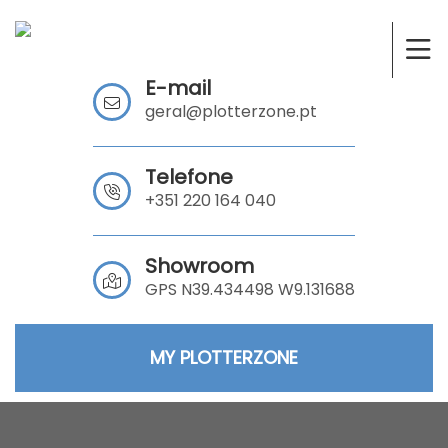
E-mail
geral@plotterzone.pt
Telefone
+351 220 164 040
Showroom
GPS N39.434498 W9.131688
MY PLOTTERZONE