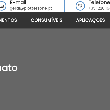
E-mail
Telefone
geral@plotterzone.pt
+351 220 1
MENTOS
CONSUMÍVEIS
APLICAÇÕES
mato