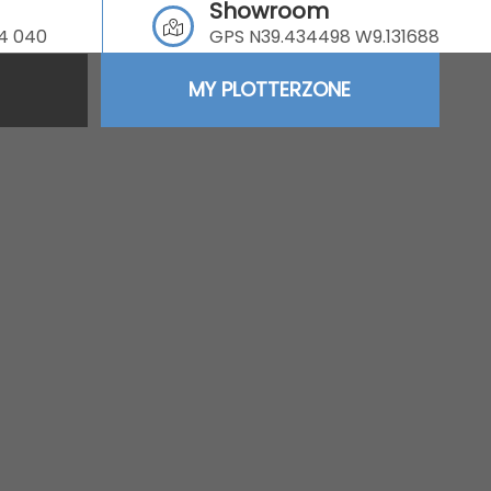
Showroom
64 040
GPS N39.434498 W9.131688
MY PLOTTERZONE