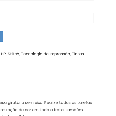
,
HP
,
Stitch
,
Tecnologia de Impressão
,
Tintas
 giratória sem eixo. Realize todas as tarefas
e emulação de cor em toda a frota¹ também