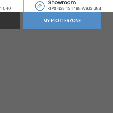
Showroom
64 040
GPS N39.434498 W9.131688
MY PLOTTERZONE