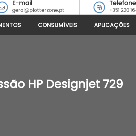
E-mail
Telefone
geral@plotterzone.pt
+351 220 1
MENTOS
CONSUMÍVEIS
APLICAÇÕES
são HP Designjet 729