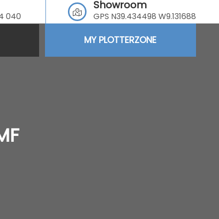
Showroom
64 040
GPS N39.434498 W9.131688
MY PLOTTERZONE
MF