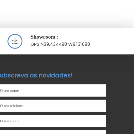
Showroom :
GPS N39.434498 W9.131688
ubscreva as novidades!