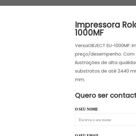
Impressora Ro
1000MF
VersaOBJECT EU-1000MF: I
preço/desempenho. Com a
ilustrações de alta quali
substratos de até 2440 m
mm.
Quero ser contac
O SEU NOME
O SEU EMAIL