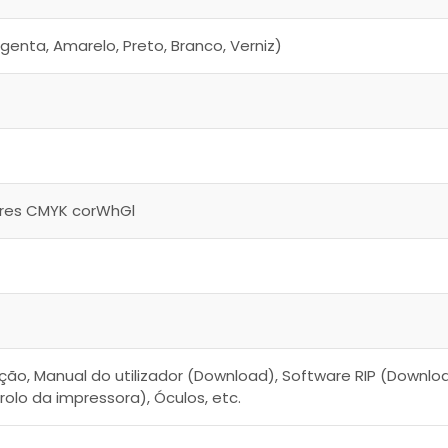
genta, Amarelo, Preto, Branco, Verniz)
ores CMYK corWhGl
ão, Manual do utilizador (Download), Software RIP (Downlo
olo da impressora), Óculos, etc.