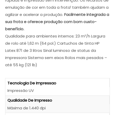
rápidas e impressão sem intervenção. Os recursos de
emulação de cor em toda a frota¹ também ajudam a
Evite erros na escolha. Fale com um especialista
para conhecer os descontos em vigor e encontrar
agilizar e acelerar a produção.
Facilmente integrada a
a solução exata para as suas necessidades.
sua frota e oferece produção com bom custo-
benefício.
Qualidade para ambientes internos: 23 m²/h Largura
de rolo até 1,62 m (64 pol.) Cartuchos de tinta HP
Latex 871 de 3 litros Sinal luminoso de status da
impressora Sistema sem eixos Rolos mais pesados –
até 55 kg (121 lb)
Tecnologia De Impressao
QUERO SER CONTACTADO!
Impressão UV
Qualidade De Impresso
Máxima de 1.440 dpi