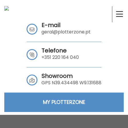
E-mail
geral@plotterzone.pt
Telefone
+351 220 164 040
Showroom
GPS N39.434498 W9.131688
MY PLOTTERZONE